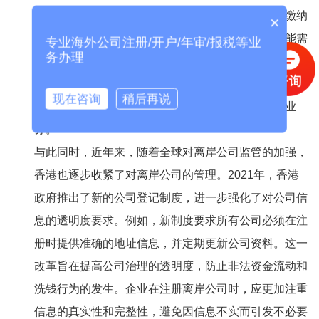
果公司涉及与香港本地企业的交易，可能会被要求缴纳
×
利得税。根据香港税务局的要求，部分离岸公司可能需
专业海外公司注册/开户/年审/报税等业
务办理
要提交年度财务报表，并接受税务审计。在决定注册离
岸公司之前，企业应充分了解相关的税务政策，并咨询
现在咨询
稍后再说
专业的财税顾问，以确保公司能够合法合规地开展业
务。
与此同时，近年来，随着全球对离岸公司监管的加强，
香港也逐步收紧了对离岸公司的管理。2021年，香港
政府推出了新的公司登记制度，进一步强化了对公司信
息的透明度要求。例如，新制度要求所有公司必须在注
册时提供准确的地址信息，并定期更新公司资料。这一
改革旨在提高公司治理的透明度，防止非法资金流动和
洗钱行为的发生。企业在注册离岸公司时，应更加注重
信息的真实性和完整性，避免因信息不实而引发不必要