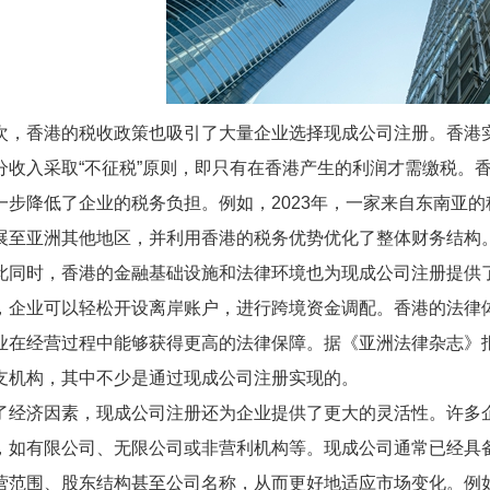
次，香港的税收政策也吸引了大量企业选择现成公司注册。香港实
分收入采取“不征税”原则，即只有在香港产生的利润才需缴税。
一步降低了企业的税务负担。例如，2023年，一家来自东南亚
展至亚洲其他地区，并利用香港的税务优势优化了整体财务结构
此同时，香港的金融基础设施和法律环境也为现成公司注册提供
，企业可以轻松开设离岸账户，进行跨境资金调配。香港的法律
业在经营过程中能够获得更高的法律保障。据《亚洲法律杂志》报道
支机构，其中不少是通过现成公司注册实现的。
了经济因素，现成公司注册还为企业提供了更大的灵活性。许多
，如有限公司、无限公司或非营利机构等。现成公司通常已经具
营范围、股东结构甚至公司名称，从而更好地适应市场变化。例