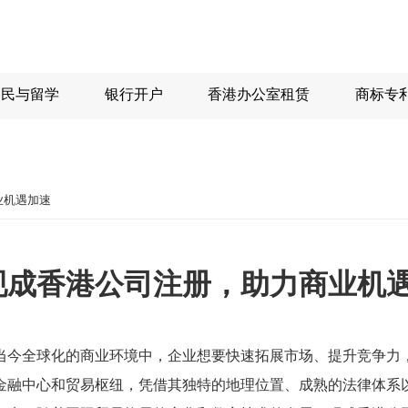
移民与留学
银行开户
香港办公室租赁
商标专
业机遇加速
现成香港公司注册，助力商业机
当今全球化的商业环境中，企业想要快速拓展市场、提升竞争力
金融中心和贸易枢纽，凭借其独特的地理位置、成熟的法律体系