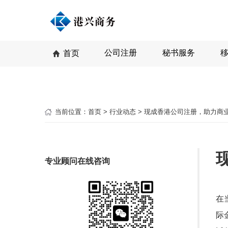
公司注册
秘书服务
首页
当前位置：
首页
>
行业动态
> 现成香港公司注册，助力商
专业顾问在线咨询
在
际