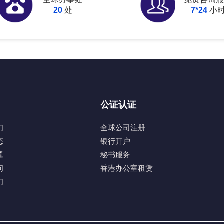
20
处
7*24
小
公证认证
们
全球公司注册
态
银行开户
题
秘书服务
问
香港办公室租赁
们