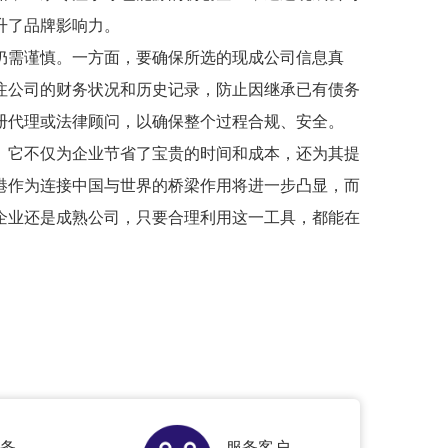
升了品牌影响力。
仍需谨慎。一方面，要确保所选的现成公司信息真
注公司的财务状况和历史记录，防止因继承已有债务
册代理或法律顾问，以确保整个过程合规、安全。
。它不仅为企业节省了宝贵的时间和成本，还为其提
港作为连接中国与世界的桥梁作用将进一步凸显，而
企业还是成熟公司，只要合理利用这一工具，都能在
务
服务客户