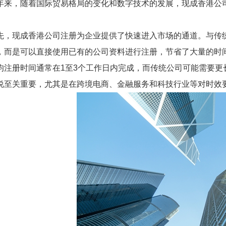
年来，随着国际贸易格局的变化和数字技术的发展，现成香港公
。
先，现成香港公司注册为企业提供了快速进入市场的通道。与传
，而是可以直接使用已有的公司资料进行注册，节省了大量的时
均注册时间通常在1至3个工作日内完成，而传统公司可能需要更
说至关重要，尤其是在跨境电商、金融服务和科技行业等对时效